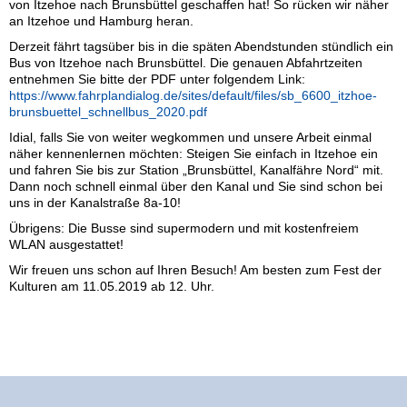
von Itzehoe nach Brunsbüttel geschaffen hat! So rücken wir näher
an Itzehoe und Hamburg heran.
Derzeit fährt tagsüber bis in die späten Abendstunden stündlich ein
Bus von Itzehoe nach Brunsbüttel. Die genauen Abfahrtzeiten
entnehmen Sie bitte der PDF unter folgendem Link:
https://www.fahrplandialog.de/sites/default/files/sb_6600_itzhoe-
brunsbuettel_schnellbus_2020.pdf
Idial, falls Sie von weiter wegkommen und unsere Arbeit einmal
näher kennenlernen möchten: Steigen Sie einfach in Itzehoe ein
und fahren Sie bis zur Station „Brunsbüttel, Kanalfähre Nord“ mit.
Dann noch schnell einmal über den Kanal und Sie sind schon bei
uns in der Kanalstraße 8a-10!
Übrigens: Die Busse sind supermodern und mit kostenfreiem
WLAN ausgestattet!
Wir freuen uns schon auf Ihren Besuch! Am besten zum Fest der
Kulturen am 11.05.2019 ab 12. Uhr.