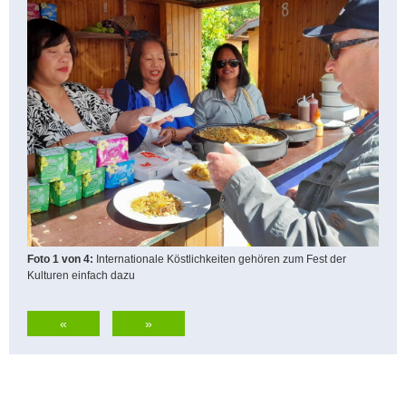
Foto 1 von 4:
Foto 2 von 4:
Foto 3 von 4:
Foto 4 von 4:
Internationale Köstlichkeiten gehören zum Fest der
Kulturen einfach dazu
«
»