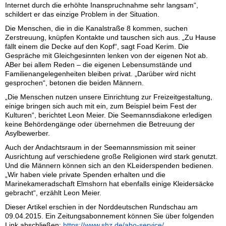
Internet durch die erhöhte Inanspruchnahme sehr langsam“,
schildert er das einzige Problem in der Situation.
Die Menschen, die in die Kanalstraße 8 kommen, suchen
Zerstreuung, knüpfen Kontakte und tauschen sich aus. „Zu Hause
fällt einem die Decke auf den Kopf“, sagt Foad Kerim. Die
Gespräche mit Gleichgesinnten lenken von der eigenen Not ab.
ABer bei allem Reden – die eigenen Lebensumstände und
Familienangelegenheiten bleiben privat. „Darüber wird nicht
gesprochen“, betonen die beiden Männern.
„Die Menschen nutzen unsere Einrichtung zur Freizeitgestaltung,
einige bringen sich auch mit ein, zum Beispiel beim Fest der
Kulturen“, berichtet Leon Meier. Die Seemannsdiakone erledigen
keine Behördengänge oder übernehmen die Betreuung der
Asylbewerber.
Auch der Andachtsraum in der Seemannsmission mit seiner
Ausrichtung auf verschiedene große Religionen wird stark genutzt.
Und die Männern können sich an den KLeiderspenden bedienen.
„Wir haben viele private Spenden erhalten und die
Marinekameradschaft Elmshorn hat ebenfalls einige Kleidersäcke
gebracht“, erzählt Leon Meier.
Dieser Artikel erschien in der Norddeutschen Rundschau am
09.04.2015. Ein Zeitungsabonnement können Sie über folgenden
Link abschließen:
https://www.shz.de/abo-service/