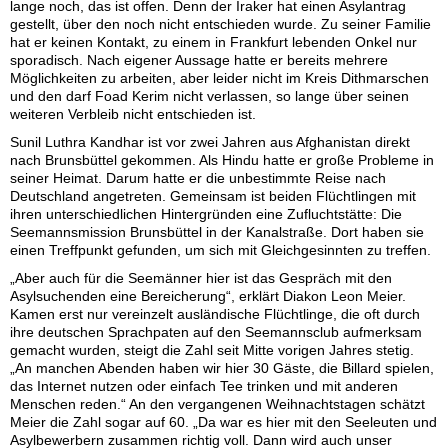
lange noch, das ist offen. Denn der Iraker hat einen Asylantrag
gestellt, über den noch nicht entschieden wurde. Zu seiner Familie
hat er keinen Kontakt, zu einem in Frankfurt lebenden Onkel nur
sporadisch. Nach eigener Aussage hatte er bereits mehrere
Möglichkeiten zu arbeiten, aber leider nicht im Kreis Dithmarschen
und den darf Foad Kerim nicht verlassen, so lange über seinen
weiteren Verbleib nicht entschieden ist.
Sunil Luthra Kandhar ist vor zwei Jahren aus Afghanistan direkt
nach Brunsbüttel gekommen. Als Hindu hatte er große Probleme in
seiner Heimat. Darum hatte er die unbestimmte Reise nach
Deutschland angetreten. Gemeinsam ist beiden Flüchtlingen mit
ihren unterschiedlichen Hintergründen eine Zufluchtstätte: Die
Seemannsmission Brunsbüttel in der Kanalstraße. Dort haben sie
einen Treffpunkt gefunden, um sich mit Gleichgesinnten zu treffen.
„Aber auch für die Seemänner hier ist das Gespräch mit den
Asylsuchenden eine Bereicherung“, erklärt Diakon Leon Meier.
Kamen erst nur vereinzelt ausländische Flüchtlinge, die oft durch
ihre deutschen Sprachpaten auf den Seemannsclub aufmerksam
gemacht wurden, steigt die Zahl seit Mitte vorigen Jahres stetig.
„An manchen Abenden haben wir hier 30 Gäste, die Billard spielen,
das Internet nutzen oder einfach Tee trinken und mit anderen
Menschen reden.“ An den vergangenen Weihnachtstagen schätzt
Meier die Zahl sogar auf 60. „Da war es hier mit den Seeleuten und
Asylbewerbern zusammen richtig voll. Dann wird auch unser